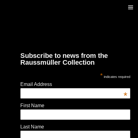
ZUM
PRIM
INHALT
MENÜ
SPRINGEN
Subscribe to news from the
Raussmüller Collection
*
indicates required
Email Address
*
First Name
Last Name