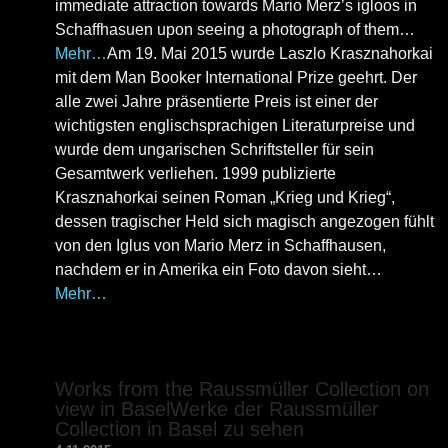
immediate attraction towards Mario Merz’s igloos in
Schaffhasuen upon seeing a photograph of them…
Mehr…
Am 19. Mai 2015 wurde Laszlo Krasznahorkai
mit dem Man Booker International Prize geehrt. Der
alle zwei Jahre präsentierte Preis ist einer der
wichtigsten englischsprachigen Literaturpreise und
wurde dem ungarischen Schriftsteller für sein
Gesamtwerk verliehen. 1999 publizierte
Krasznahorkai seinen Roman „Krieg und Krieg“,
dessen tragischer Held sich magisch angezogen fühlt
von den Iglus von Mario Merz in Schaffhausen,
nachdem er in Amerika ein Foto davon sieht…
Mehr…
Works from the Raussmüller Collection on
view in Basel
Werke der Raussmüller
Collection in Basel zu sehen