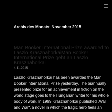
ZUM
PRIM
INHALT
MENÜ
SPRINGEN
Archiv des Monats: November 2015
Man Booker International Prize awarded to
Laszlo Krasznahorkai
Man Booker
International Prize geht an Laszlo
Krasznahorkai
4.11.2015
Laszlo Krasznahorkai has been awarded the Man
Booker International Prize yesterday. The biannually
presented prize for an achievement in fiction on the
world stage goes to the Hungarian writer for his whole
body of work. In 1999 Krasznahorkai published „War
and War“, a novel in which the tragic hero feels an