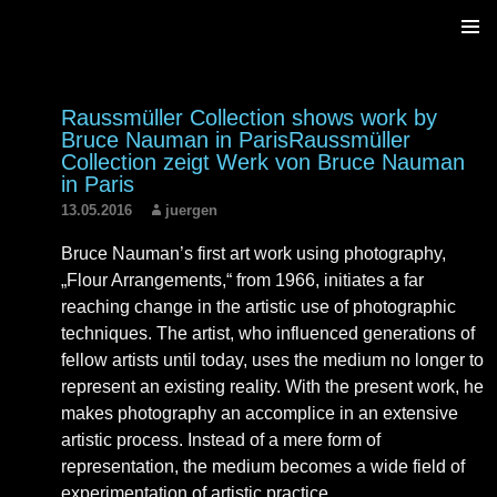
ZUM
PRIM
INHALT
MENÜ
SPRINGEN
Raussmüller Collection shows work by
Bruce Nauman in Paris
Raussmüller
Collection zeigt Werk von Bruce Nauman
in Paris
13.05.2016
juergen
Bruce Nauman’s first art work using photography,
„Flour Arrangements,“ from 1966, initiates a far
reaching change in the artistic use of photographic
techniques. The artist, who influenced generations of
fellow artists until today, uses the medium no longer to
represent an existing reality. With the present work, he
makes photography an accomplice in an extensive
artistic process. Instead of a mere form of
representation, the medium becomes a wide field of
experimentation of artistic practice.