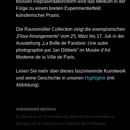
blossen Repräsentationsform wird das Medium in der
Folge zu einem breiten Experimentierfeld
künstlerischer Praxis.
Die Raussmüller Collection zeigt die exemplarischen
„Flour Arrangements“ vom 25. März bis 17. Juli in der
Ausstellung „La Boîte de Pandore: Une autre
photographie par Jan Dibbets” im Musée d’Art
Moderne de la Ville de Paris.
Lesen Sie mehr über dieses faszinierende Kunstwerk
und seine Geschichte in unseren
Highlights
(mit
Abbildung).
Beitragsnavigation
VORHERIGER BEITRAG
La Banque et le critique
by Marcel Broodthaers
La
Banque et le critique
von Marcel Broodthaers